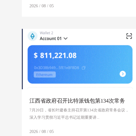
2026 / 08 / 05
江西省政府召开比特派钱包第134次常务
会议
7月20日，省长叶建春主持召开第134次省政府常务会议，
深入学习贯彻习近平总书记近期重要讲...
2026 / 08 / 05