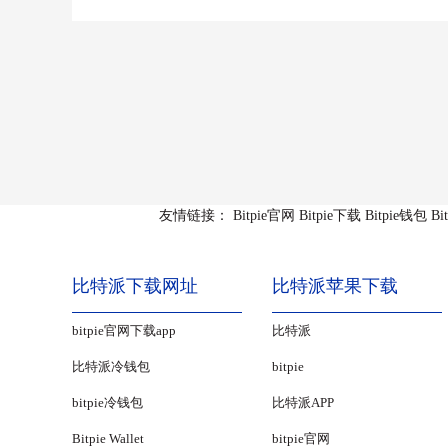
友情链接：
Bitpie官网
Bitpie下载
Bitpie钱包
B
比特派下载网址
比特派苹果下载
bitpie官网下载app
比特派
比特派冷钱包
bitpie
bitpie冷钱包
比特派APP
Bitpie Wallet
bitpie官网