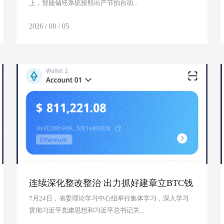
上，智能储坯系统按照出产节拍自动...
2026 / 08 / 05
连续深化整改整治 出力抓好建章立BTC钱
包制 鞭策树立和践行正确政绩观常态化
7月24日，省委理论学习中心组举行集体学习，深入学习
贯彻习近平党建思想和习近平总书记关...