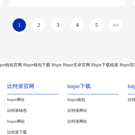
1
2
3
4
5
>>
itpie钱包官网
Bitpie钱包下载
Bitpie
Bitpie安卓官网
Bitpie下载链接
Bitpi
比特派官网
bitpie下载
bi
bitpie网址
bitpie钱包
比
比特派钱包
比特派网址
bitpie网站
比特派网站
比特派下载