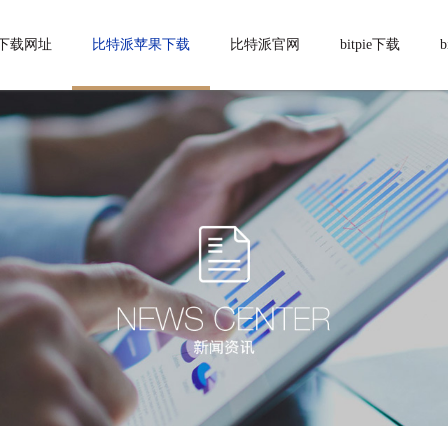
下载网址
比特派苹果下载
比特派官网
bitpie下载