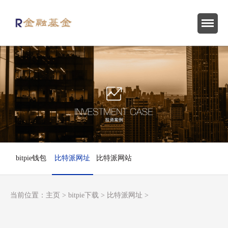
bitpie钱包
比特派网址
比特派网站
当前位置：
主页
>
bitpie下载
>
比特派网址
>