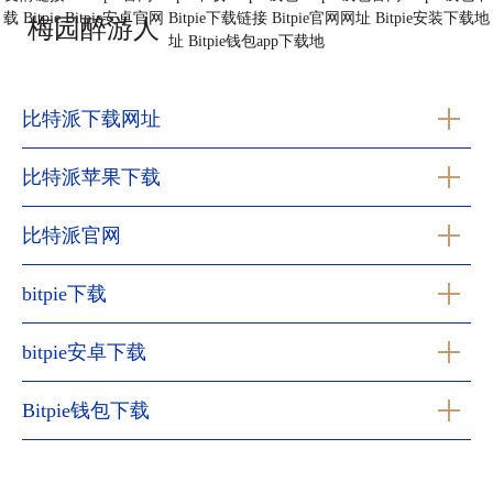
载
Bitpie
Bitpie安卓官网
Bitpie下载链接
Bitpie官网网址
Bitpie安装下载地
梅园醉游人
址
Bitpie钱包app下载地
比特派下载网址
比特派苹果下载
比特派官网
bitpie下载
bitpie安卓下载
Bitpie钱包下载