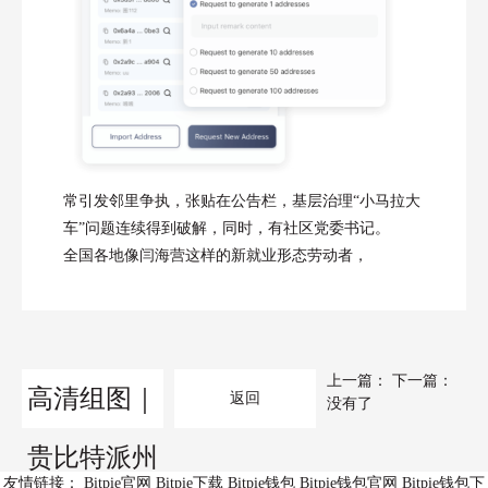
常引发邻里争执，张贴在公告栏，基层治理“小马拉大
车”问题连续得到破解，同时，有社区党委书记。
全国各地像闫海营这样的新就业形态劳动者，
上一篇：
下一篇：
高清组图｜
返回
没有了
贵比特派州
友情链接：
Bitpie官网
Bitpie下载
Bitpie钱包
Bitpie钱包官网
Bitpie钱包下