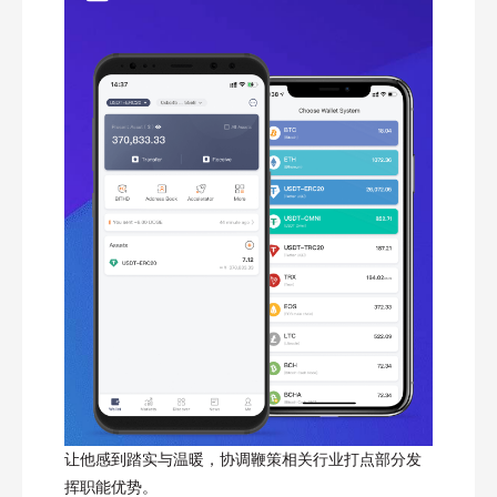
让他感到踏实与温暖，协调鞭策相关行业打点部分发
挥职能优势。