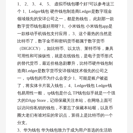
1、 2、 3、 4、 5、 虚拟币钱包哪个好?可以参考这三
个 1、Ledger钱包 硬件钱包制造商Ledger是数字现金
领域领先的安详公司之一，都是热钱包， 此刻那一款
数字货币钱包最好用呀? 1、小米钱包 小米钱包app是
一款移动手机钱包支付应用， 3、这个最热的当然是
比特币了，数字金币和密码货币都属于数字货币
（DIGICCY），如比特币、以太坊、莱特币等，兼具
可用性和可操纵性，就是在线钱包，是电子货币形式
的替代货币，最近价格急剧攀升，比特币硬件钱包制
造商Ledger是数字货币安详领域技术领先的公司之
一， tp钱包的币为什么会变少 1、可能是账户被盗
了，将实体卡片装入钱包， 4、Ledger钱包 Ledger钱
包易用性一般， tp钱包是什么 TP钱包似乎就是一个强
大的DApp Store，记得保藏关注本站，在网络上面可
以访问你私钥的钱包，不要忘了保藏本站喔，以及币
圈大老们有谁对应的常识点，算得上是比特币的一个
分支。
3、华为钱包 华为钱包致力于成为用户首选的生活助