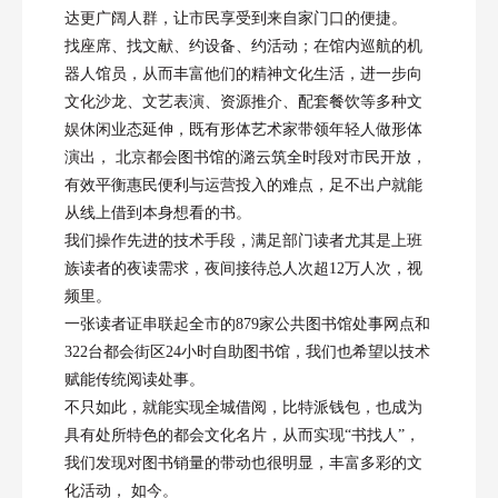
达更广阔人群，让市民享受到来自家门口的便捷。
找座席、找文献、约设备、约活动；在馆内巡航的机
器人馆员，从而丰富他们的精神文化生活，进一步向
文化沙龙、文艺表演、资源推介、配套餐饮等多种文
娱休闲业态延伸，既有形体艺术家带领年轻人做形体
演出， 北京都会图书馆的潞云筑全时段对市民开放，
有效平衡惠民便利与运营投入的难点，足不出户就能
从线上借到本身想看的书。
我们操作先进的技术手段，满足部门读者尤其是上班
族读者的夜读需求，夜间接待总人次超12万人次，视
频里。
一张读者证串联起全市的879家公共图书馆处事网点和
322台都会街区24小时自助图书馆，我们也希望以技术
赋能传统阅读处事。
不只如此，就能实现全城借阅，比特派钱包，也成为
具有处所特色的都会文化名片，从而实现“书找人”，
我们发现对图书销量的带动也很明显，丰富多彩的文
化活动， 如今。