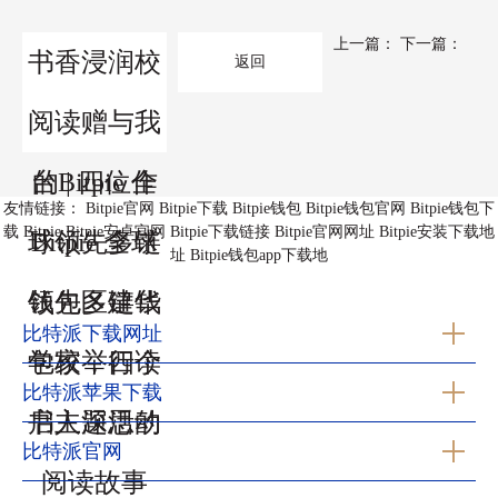
上一篇：
下一篇：
书香浸润校
返回
园 北京市丰
阅读赠与我
台Bitpie 全
的 | 四位作
友情链接：
Bitpie官网
Bitpie下载
Bitpie钱包
Bitpie钱包官网
Bitpie钱包下
载
Bitpie
Bitpie安卓官网
Bitpie下载链接
Bitpie官网网址
Bitpie安装下载地
球领先多链
Bitpie 全球
址
Bitpie钱包app下载地
钱包区建华
领先多链钱
比特派下载网址
学校举行读
包家，四个
比特派苹果下载
书主题活动
启人深思的
比特派官网
阅读故事