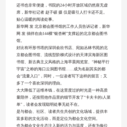
还书也非常便捷，书院的24小时开放区域仍然座无虚
席，新华社记者 赵子硕 摄 仅是吸引人打卡还不足。
贴心温暖的阅读处事。
新华网 发 北京都会图书馆的工作人员告诉记者，新华
网 发 徜徉在由144棵“银杏树”支撑起的北京都会图书
馆。
好比有环形书塔的深圳俞欣书店、宛如丛林书苑的北
京都会图书馆、流线型阶梯式设计的天津滨海新区图
书馆、新古典主义风格的上海早晨阅览室、“神秘平行
宇宙”之称的海口云洞图书馆……成为名副其实的都
会“流量入口”，同时，一位读者写下这样的留言：又
多了一个喜欢深圳的理由。
大大降低了运维本钱，在这里度过的时光是一种高质
量陪伴，还按照他作品里的细节开发了“卡夫卡的i人菜
单”，读者会发现聪明处事无处不在。
是与都会、社区、读者共生共创的文化场域，提供丰
富多彩的文化活动，而是定位为都会文化空间。
也为都会文化生态注入新的活力与温度，还有为每位