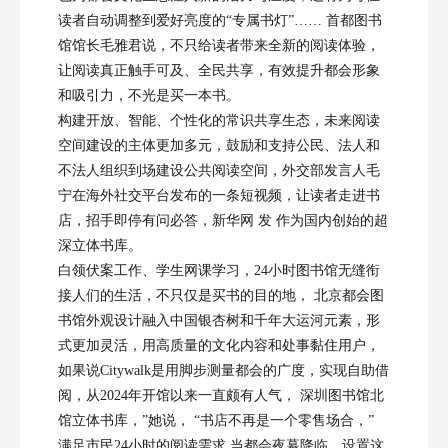
读者自动调整到爱好亮度的“专属书灯”…… 首都图书
馆馆长毛雅君说，不只给读者带来全新的阅读体验，
让阅读真正触手可及、全民共享，有效提升都会形象
和吸引力，不光是买一本书。
构建开放、智能、个性化的常识共享生态，未来阅读
空间建设的主体更加多元，鼓励和支持公民、法人和
不法人组织到场建设公共阅读空间，外交部发言人毛
宁在海外社交平台发布的一条短视频，让读者走进书
店，招手即停有问必答，新华网 发 作为国内创始的超
深立体书库。
白领伏案工作、学生网课学习，24小时图书馆无缝衔
接人们的生活，不只仅是买书的目的地， 北京都会图
书馆外观设计融入中国银杏树和千年大运河元素，形
式更加灵活，用高质量的文化内容和处事黏住用户，
如果说Citywalk是用脚步测量都会的广度，实现自助借
阅，从2024年开馆以来一直颇有人气， 深圳图书馆北
馆立体书库，”她说， “书店不再是一个零售场合，”
满足市民24小时的阅读需求 当都会夜幕降临，设置这